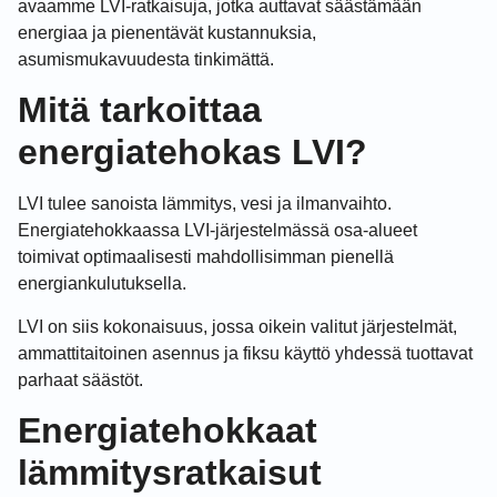
avaamme LVI-ratkaisuja, jotka auttavat säästämään
energiaa ja pienentävät kustannuksia,
asumismukavuudesta tinkimättä.
Mitä tarkoittaa
energiatehokas LVI?
LVI tulee sanoista lämmitys, vesi ja ilmanvaihto.
Energiatehokkaassa LVI-järjestelmässä osa-alueet
toimivat optimaalisesti mahdollisimman pienellä
energiankulutuksella.
LVI on siis kokonaisuus, jossa oikein valitut järjestelmät,
ammattitaitoinen asennus ja fiksu käyttö yhdessä tuottavat
parhaat säästöt.
Energiatehokkaat
lämmitysratkaisut