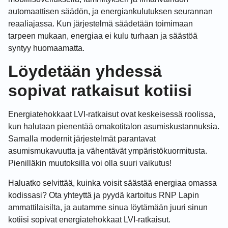
automaattisen säädön, ja energiankulutuksen seurannan
reaaliajassa. Kun järjestelmä säädetään toimimaan
tarpeen mukaan, energiaa ei kulu turhaan ja säästöä
syntyy huomaamatta.
Löydetään yhdessä
sopivat ratkaisut kotiisi
Energiatehokkaat LVI-ratkaisut ovat keskeisessä roolissa,
kun halutaan pienentää omakotitalon asumiskustannuksia.
Samalla modernit järjestelmät parantavat
asumismukavuutta ja vähentävät ympäristökuormitusta.
Pienilläkin muutoksilla voi olla suuri vaikutus!
Haluatko selvittää, kuinka voisit säästää energiaa omassa
kodissasi? Ota yhteyttä ja pyydä kartoitus RNP Lapin
ammattilaisilta, ja autamme sinua löytämään juuri sinun
kotiisi sopivat energiatehokkaat LVI-ratkaisut.