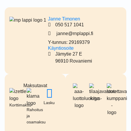
Janne Timonen
050 517 1041
janne@rnplappi.fi
Y-tunnus: 29169379
Käyntiosoite
Jämytie 27 E
96910 Rovaniemi
Maksutavat
Lasku
Korttimaksu
Rahoitus
ja
osamaksu