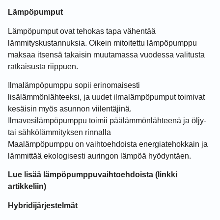
Lämpöpumput
Lämpöpumput ovat tehokas tapa vähentää
lämmityskustannuksia. Oikein mitoitettu lämpöpumppu
maksaa itsensä takaisin muutamassa vuodessa valitusta
ratkaisusta riippuen.
Ilmalämpöpumppu sopii erinomaisesti
lisälämmönlähteeksi, ja uudet ilmalämpöpumput toimivat
kesäisin myös asunnon viilentäjinä.
Ilmavesilämpöpumppu toimii päälämmönlähteenä ja öljy-
tai sähkölämmityksen rinnalla
Maalämpöpumppu on vaihtoehdoista energiatehokkain ja
lämmittää ekologisesti auringon lämpöä hyödyntäen.
Lue lisää lämpöpumppuvaihtoehdoista (linkki
artikkeliin)
Hybridijärjestelmät