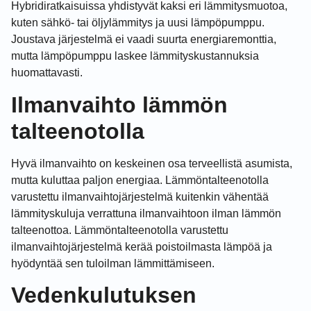
Hybridiratkaisuissa yhdistyvät kaksi eri lämmitysmuotoa,
kuten sähkö- tai öljylämmitys ja uusi lämpöpumppu.
Joustava järjestelmä ei vaadi suurta energiaremonttia,
mutta lämpöpumppu laskee lämmityskustannuksia
huomattavasti.
Ilmanvaihto lämmön
talteenotolla
Hyvä ilmanvaihto on keskeinen osa terveellistä asumista,
mutta kuluttaa paljon energiaa. Lämmöntalteenotolla
varustettu ilmanvaihtojärjestelmä kuitenkin vähentää
lämmityskuluja verrattuna ilmanvaihtoon ilman lämmön
talteenottoa. Lämmöntalteenotolla varustettu
ilmanvaihtojärjestelmä kerää poistoilmasta lämpöä ja
hyödyntää sen tuloilman lämmittämiseen.
Vedenkulutuksen