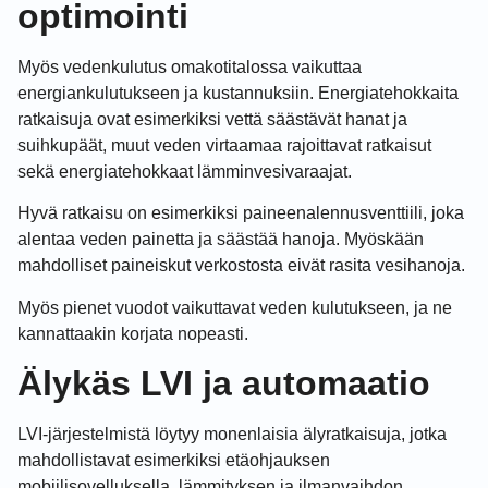
optimointi
Myös vedenkulutus omakotitalossa vaikuttaa
energiankulutukseen ja kustannuksiin. Energiatehokkaita
ratkaisuja ovat esimerkiksi vettä säästävät hanat ja
suihkupäät, muut veden virtaamaa rajoittavat ratkaisut
sekä energiatehokkaat lämminvesivaraajat.
Hyvä ratkaisu on esimerkiksi paineenalennusventtiili, joka
alentaa veden painetta ja säästää hanoja. Myöskään
mahdolliset paineiskut verkostosta eivät rasita vesihanoja.
Myös pienet vuodot vaikuttavat veden kulutukseen, ja ne
kannattaakin korjata nopeasti.
Älykäs LVI ja automaatio
LVI-järjestelmistä löytyy monenlaisia älyratkaisuja, jotka
mahdollistavat esimerkiksi etäohjauksen
mobiilisovelluksella, lämmityksen ja ilmanvaihdon