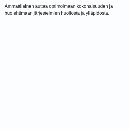
Ammattilainen auttaa optimoimaan kokonaisuuden ja
huolehtimaan järjestelmien huollosta ja ylläpidosta.
Pyydä tarjous tai ota
yhteyttä!
Tarjouspyynnöt ja yhteydenotot joko
puhelimitse
tai
sähköpostilla osoitteeseen
janne@rnplappi.fi