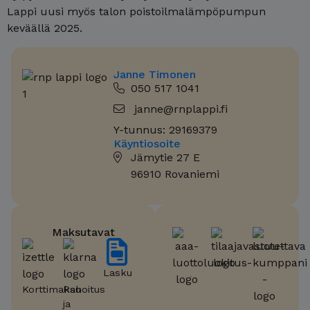
Lappi uusi myös talon poistoilmalämpöpumpun
keväällä 2025.
Janne Timonen
050 517 1041
janne@rnplappi.fi
Y-tunnus: 29169379
Käyntiosoite
Jämytie 27 E
96910 Rovaniemi
Maksutavat
Lasku
Korttimaksu
Rahoitus
ja