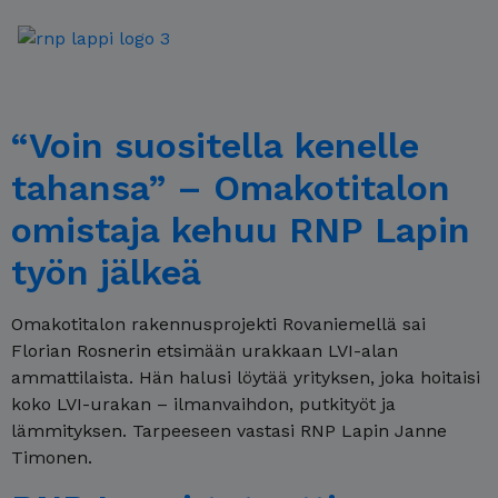
Arkistot:
Asiakaskokemukset
“Voin suositella kenelle
tahansa” – Omakotitalon
omistaja kehuu RNP Lapin
työn jälkeä
Omakotitalon rakennusprojekti Rovaniemellä sai
Florian Rosnerin etsimään urakkaan LVI-alan
ammattilaista. Hän halusi löytää yrityksen, joka hoitaisi
koko LVI-urakan – ilmanvaihdon, putkityöt ja
lämmityksen. Tarpeeseen vastasi RNP Lapin Janne
Timonen.